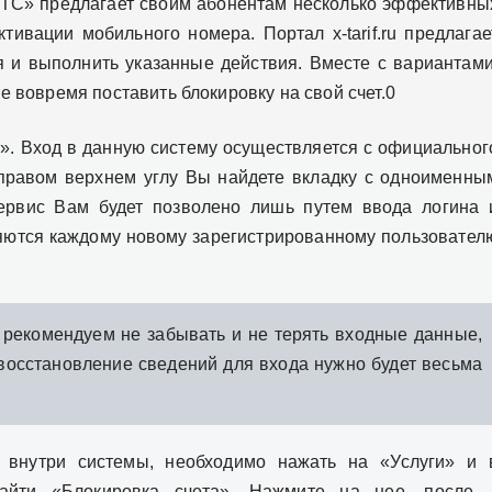
ТС» предлагает своим абонентам несколько эффективны
ивации мобильного номера. Портал x-tarif.ru предлагае
 и выполнить указанные действия. Вместе с вариантами
 вовремя поставить блокировку на свой счет.0
». Вход в данную систему осуществляется с официальног
правом верхнем углу Вы найдете вкладку с одноименны
сервис Вам будет позволено лишь путем ввода логина 
яются каждому новому зарегистрированному пользовател
рекомендуем не забывать и не терять входные данные,
восстановление сведений для входа нужно будет весьма
ь внутри системы, необходимо нажать на «Услуги» и 
айти «Блокировка счета». Нажмите на нее, после 