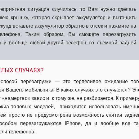
еприятная ситуация случилась, то Вам нужно сделать
нюю крышку, которая скрывает аккумулятор и вытащить
екунд вставьте аккумулятор обратно в отсек и нажмите на
елефона. Таким образом, Вы сможете перезагрузить
да и вообще любой другой телефон со съемной задней
ЕЛЫХ СЛУЧАЯХ?
способ перезагрузки — это терпеливое ожидание тог
ея Вашего мобильника. В каких случаях это случается? Эт
 «намертво» завис и, к тому же, не разбирается. К примеру
окиа топовых моделей, приходится использовать именн
елем просто не предусмотрена возможность снятия задне
пособом перезагружаются iPhone, да и вообще все та
ли телефонов.