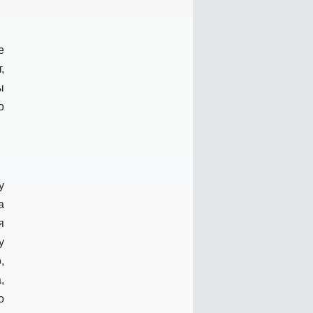
е
,
ы
о
у
а
я
у
,
,
о