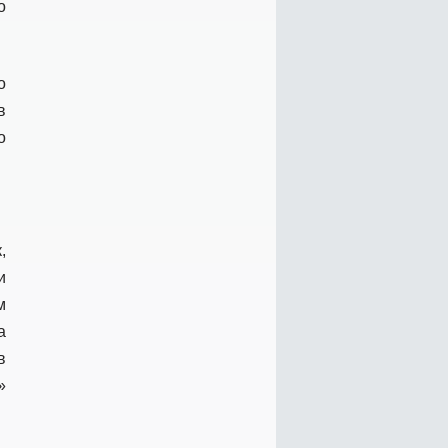
о
о
в
о
,
и
м
а
в
»