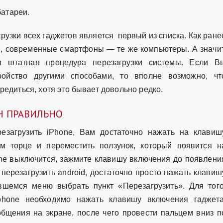
батареи.
узки всех гаджетов является первый из списка. Как ране
и, современные смартфоны — те же компьютеры. А значит
я штатная процедура перезагрузки системы. Если В
ройство другими способами, то вполне возможно, чт
едиться, хотя это бывает довольно редко.
Н ПРАВИЛЬНО
резагрузить iPhone, Вам достаточно нажать на клавиш
м торце и переместить ползунок, который появится н
hone выключится, зажмите клавишу включения до появлени
 перезагрузить android, достаточно просто нажать клавиш
вшемся меню выбрать пункт «Перезагрузить». Для того
phone необходимо нажать клавишу включения гаджета
бщения на экране, после чего провести пальцем вниз п