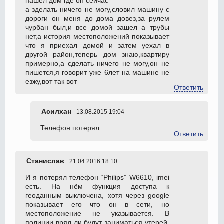
нашел дом где он сейчас
а зделать ничего не могу,словил машину с
дороги он меня до дома довез,за рулем
чурбан был,и все домой зашел а трубы
нет,а история местоположений показывает
что я приехал домой и затем уехал в
другой район,теперь дом знаю,квартиру
примерно,а сделать ничего не могу,он не
пишется,я говорит уже 6лет на машине не
езжу,вот так вот
Ответить
Асилхан
13.08.2015 19:04
Телефон потерял.
Ответить
Станислав
21.04.2016 18:10
И я потерял телефон “Philips” W6610, imei
есть. На нём функция доступа к
геоданным выключена, хотя через google
показывает его что он в сети, но
местоположение не указывается. В
полиции вряд ли будут заниматься утерей.