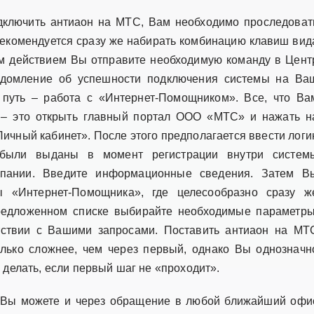
одключить антиаон на МТС, Вам необходимо проследоват
рекомендуется сразу же набирать комбинацию клавиш вид
им действием Вы отправите необходимую команду в Цент
едомление об успешности подключения системы на Ва
путь – работа с «Интернет-Помощником». Все, что Ва
 – это открыть главный портал ООО «МТС» и нажать н
Личный кабинет». После этого предполагается ввести логи
были выданы в момент регистрации внутри систем
мпании. Введите информационные сведения. Затем В
ы «Интернет-Помощника», где целесообразно сразу ж
редложенном списке выбирайте необходимые параметры
тствии с Вашими запросами. Поставить антиаон на МТ
олько сложнее, чем через первый, однако Вы однозначн
о делать, если первый шаг не «проходит».
 Вы можете и через обращение в любой ближайший офи