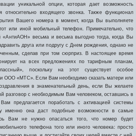
ивации уникальной опции, которая дает возможность
ия относительно входящего звонка. Также функционал
крытия Вашего номера в момент, когда Вы выполняете
тот или иной мобильный телефон. Примечательно, что
й «АнтиАОН» весьма и весьма выгодно тогда, когда Вы
здравить друга или подругу с Днем рождения, однако не
еченным, сделав при том сюрприз. В настоящее время
онирует на всех предложениях по тарифным планам,
лассный», поскольку на этот существует особое
и ООО «МТС». Если Вам необходимо сказать матери или
поздравления в знаменательный день, если Вы желаете
ый разговор с необходимым Вам человеком, оставшись в
 Вам предлагается поработать с активацией системы
ку именно она даст подобные возможности в самые
ерь Вам не нужно опасаться того, что номер будет
мобильного телефона того или иного человека: просто
описанную выше, и достигайте своих целей вместе с ней.