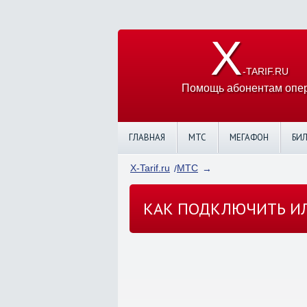
X
-TARIF.RU
Помощь абонентам опер
ГЛАВНАЯ
МТС
МЕГАФОН
БИ
X-Tarif.ru
МТС
КАК ПОДКЛЮЧИТЬ ИЛ