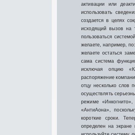
активации или деакт
использовать сведен
создается в целях со
исходящий вызов на 
пользоваться системо
желаете, например, по
желаете остаться зам
сама система функци
исключая опцию «К
распоряжение компани
отцу несколько слов 
осуществлять серьезн
режиме «Инкогнито»,
«АнтиАона», посколь
короткие сроки. Теп
определен на экране 
используйте систему, 