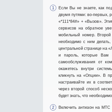
Если Вы не знаете, как п
двумя путями: во-первых, 
«*111*84#» + «Вызов». Эт
сервисов на обратное ув
мобильный номер. Второй 
необходимо с ним делать,
центральной странице на «
и пароль, которые Вам 
самообслуживания от ко
окажетесь внутри систем
кликнуть на «Опции». В п
настраивайте их в соотве
через второй способ неск
будет знать, что необходим
Включить антиаон на МТС