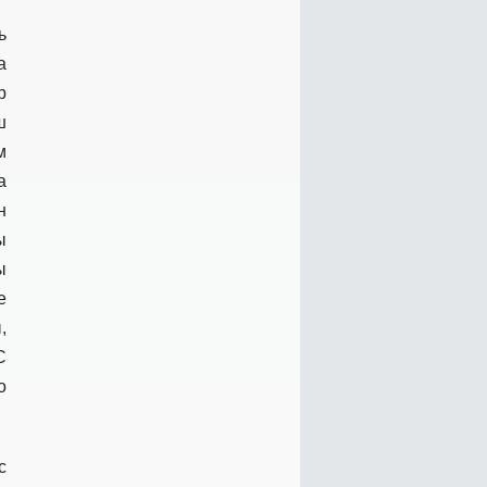
ь
а
р
ш
м
а
н
ы
ы
е
,
С
о
с