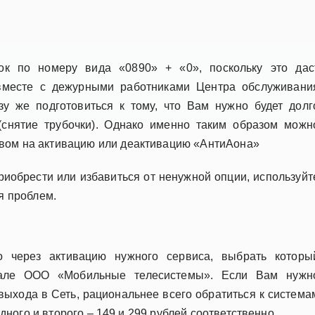
к по номеру вида «0890» + «0», поскольку это дас
вместе с дежурными работниками Центра обслуживани
зу же подготовиться к тому, что Вам нужно будет долг
 (снятие трубочки). Однако именно таким образом можн
авом на активацию или деактивацию «АнтиАона»
риобрести или избавиться от ненужной опции, используйт
 проблем.
 через активацию нужного сервиса, выбрать которы
тале ООО «Мобильные телесистемы». Если Вам нужн
выхода в Сеть, рациональнее всего обратиться к система
ного и второго – 149 и 299 рублей соответственно.