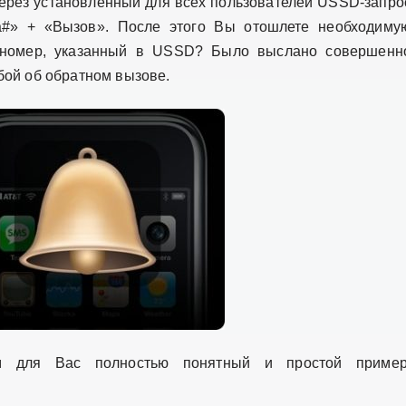
ерез установленный для всех пользователей USSD-запро
а#» + «Вызов». После этого Вы отошлете необходиму
й номер, указанный в USSD? Было выслано совершенн
бой об обратном вызове.
м для Вас полностью понятный и простой пример