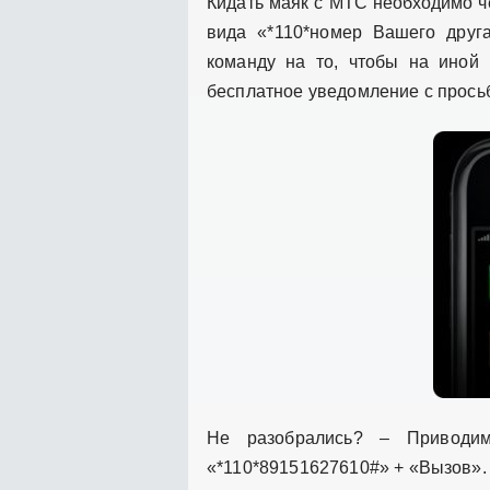
Кидать маяк с МТС необходимо ч
вида «*110*номер Вашего друг
команду на то, чтобы на ино
бесплатное уведомление с прось
Не разобрались? – Приводи
«*110*89151627610#» + «Вызов».