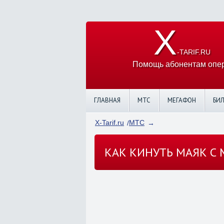
X
-TARIF.RU
Помощь абонентам опер
ГЛАВНАЯ
МТС
МЕГАФОН
БИ
X-Tarif.ru
МТС
КАК КИНУТЬ МАЯК С 