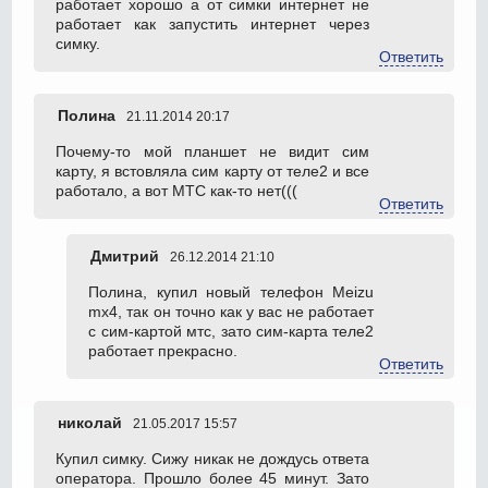
работает хорошо а от симки интернет не
работает как запустить интернет через
симку.
Ответить
Полина
21.11.2014 20:17
Почему-то мой планшет не видит сим
карту, я встовляла сим карту от теле2 и все
работало, а вот МТС как-то нет(((
Ответить
Дмитрий
26.12.2014 21:10
Полина, купил новый телефон Meizu
mx4, так он точно как у вас не работает
с сим-картой мтс, зато сим-карта теле2
работает прекрасно.
Ответить
николай
21.05.2017 15:57
Купил симку. Сижу никак не дождусь ответа
оператора. Прошло более 45 минут. Зато